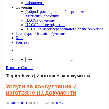
Абонамент
Обучения
Добри Производствени/ Търговски и
Хигиенни практики
HACCP обучение
HACCP online обучение
HACCP в месопреработването online обучение
Платформа Онлайн обучение
Блог
Контакт
Return to Content
Tag Archives | Изготвяне на документи
Услуги за консултация и
изготвяне на документи
By
Таня Илиева
on
юни 18, 2021
in
Услуги