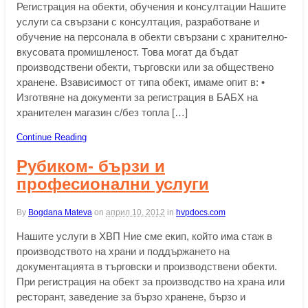
Регистрация на обекти, обучения и консултации Нашите
услуги са свързани с консултация, разработване и
обучение на персонала в обекти свързани с хранително-
вкусовата промишленост. Това могат да бъдат
производствени обекти, търговски или за обществено
хранене. Взависимост от типа обект, имаме опит в: •
Изготвяне на документи за регистрация в БАБХ на
хранителен магазин с/без топла […]
Continue Reading
Рубиком- бързи и
професионални услуги
By
Bogdana Mateva
on
април 10, 2012
in
hvpdocs.com
Нашите услуги в ХВП Ние сме екип, който има стаж в
производството на храни и поддържането на
документацията в търговски и производствени обекти.
При регистрация на обект за производство на храна или
ресторант, заведение за бързо хранене, бързо и