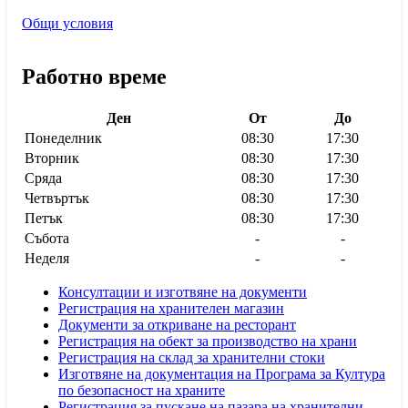
Общи условия
Работно време
Ден
От
До
Понеделник
08:30
17:30
Вторник
08:30
17:30
Сряда
08:30
17:30
Четвъртък
08:30
17:30
Петък
08:30
17:30
Събота
-
-
Неделя
-
-
Консултации и изготвяне на документи
Регистрация на хранителен магазин
Документи за откриване на ресторант
Регистрация на обект за производство на храни
Регистрация на склад за хранителни стоки
Изготвяне на документация на Програма за Култура
по безопасност на храните
Регистрaция за пускане на пазара на хранителни