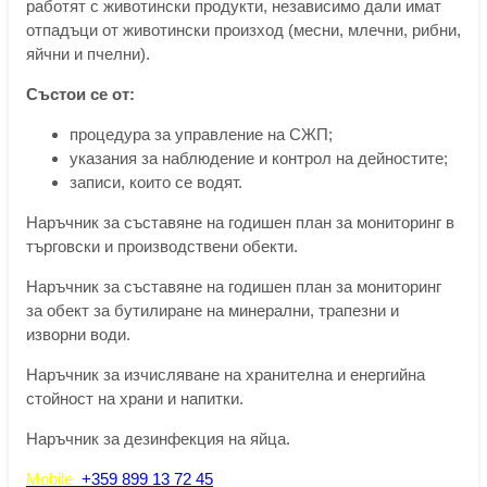
работят с животински продукти, независимо дали имат
отпадъци от животински произход (месни, млечни, рибни,
яйчни и пчелни).
Състои се от:
процедура за управление на СЖП;
указания за наблюдение и контрол на дейностите;
записи, които се водят.
Наръчник за съставяне на годишен план за мониторинг в
търговски и производствени обекти.
Наръчник за съставяне на годишен план за мониторинг
за обект за бутилиране на минерални, трапезни и
изворни води.
Наръчник за изчисляване на хранителна и енергийна
стойност на храни и напитки.
Наръчник за дезинфекция на яйца.
Mobile
+359 899 13 72 45