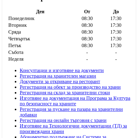
Ден
От
До
Понеделник
08:30
17:30
Вторник
08:30
17:30
Сряда
08:30
17:30
Четвъртък
08:30
17:30
Петък
08:30
17:30
Събота
-
-
Неделя
-
-
Консултации и изготвяне на документи
Регистрация на хранителен магазин
Документи за откриване на ресторант
Регистрация на обект за производство на храни
Регистрация на склад за хранителни стоки
Изготвяне на документация на Програма за Култура
по безопасност на храните
Регистрaция за пускане на пазара на хранителни
добавки
Регистрация на онлайн търговия с храни
Изготвяне на Технологични документации (ТД) за
произвеждани храни
Абонаментно поддържане на Системи за