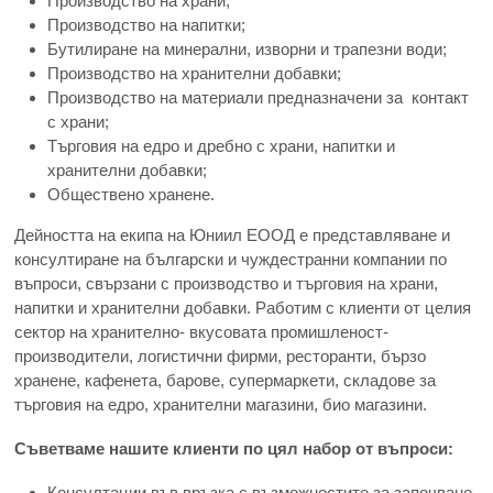
Производство на храни;
Производство на напитки;
Бутилиране на минерални, изворни и трапезни води;
Производство на хранителни добавки;
Производство на материали предназначени за контакт
с храни;
Търговия на едро и дребно с храни, напитки и
хранителни добавки;
Обществено хранене.
Дейността на екипа на Юниил ЕООД е представляване и
консултиране на български и чуждестранни компании по
въпроси, свързани с производство и търговия на храни,
напитки и хранителни добавки. Работим с клиенти от целия
сектор на хранително- вкусовата промишленост-
производители, логистични фирми, ресторанти, бързо
хранене, кафенета, барове, супермаркети, складове за
търговия на едро, хранителни магазини, био магазини.
Съветваме нашите клиенти по цял набор от въпроси:
Консултации във връзка с възможностите за започване