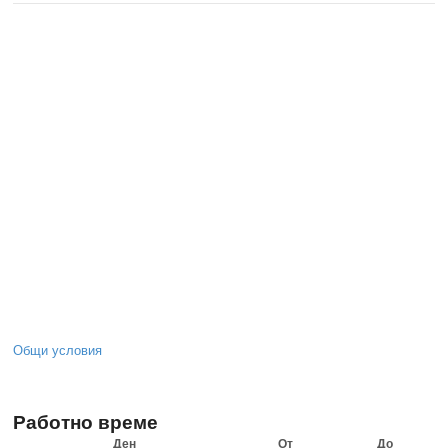
Общи условия
Работно време
Ден
От
До