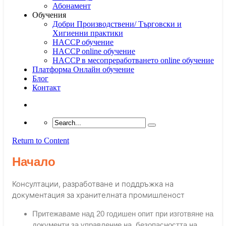
Абонамент
Обучения
Добри Производствени/ Търговски и
Хигиенни практики
HACCP обучение
HACCP online обучение
HACCP в месопреработването online обучение
Платформа Онлайн обучение
Блог
Контакт
Return to Content
Начало
Консултации, разработване и поддръжка на
документация за хранителната промишленост
Притежаваме над 20 годишен опит при изготвяне на
документи за управление на безопасността на