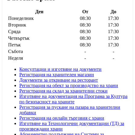
Ден
От
До
Понеделник
08:30
17:30
Вторник
08:30
17:30
Сряда
08:30
17:30
Четвъртък
08:30
17:30
Петък
08:30
17:30
Събота
-
-
Неделя
-
-
Консултации и изготвяне на документи
Регистрация на хранителен магазин
Документи за откриване на ресторант
Регистрация на обект за производство на храни
Регистрация на склад за хранителни стоки
Изготвяне на документация на Програма за Култура
по безопасност на храните
Регистрaция за пускане на пазара на хранителни
добавки
Регистрация на онлайн търговия с храни
Изготвяне на Технологични документации (ТД) за
произвеждани храни
Абонаментно поддържане на Системи за