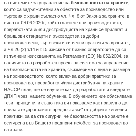
на системите за управление на
безопасността на храните
,
които са задължителни за обектите за производство или
търговия с храни съгласно чл. Чл. 8 от Закона за храните, в
сила от 09.06.2020г., който гласи че при производството,
преработката и/или дистрибуцията на храни се прилагат и
браншови стандарти и ръководства за добри
производствени, търговски и хигиенни практики за храните ,
а Чл.26 (2) т.14 и т.15 изисква от бизнес операторите да са
изпълнени изискванията на Регламент (ЕО) № 852/2004, за
наличието на разработен проект на система за управление
на безопасността на храните, съизмерима с вида и размера
на производството, която включва добри практики за
производство, преработка и/или дистрибуция на храни и
HACCP план, ще се научите как да разработите и внедрите
ДПХП чрез нашето обучение. В обучението ние обясняваме
тези принципи, и също така ви показваме как правилно да
прилагате „прoграмите предпоставки“ от добрите хигиенни
практики, за да сте сигурни, че безопасността на храните е
осигурена във Вашето предприятие/обект за производство
на храни.