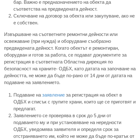
бар. Важно е предназначението на обекта да
съответства на предвидената дейност.
Сключване на договор за обекта или закупуване, ако не
е собствен.
Извършване на съответните ремонтни дейности или
освежаване (при нужда) и оборудване съобразно
предвидената дейност. Когато обектът е ремонтиран,
оборудван и готов за работа, се подават документите за
регистрация в съответната Областна дирекция по
безопасност на храните- ОДБХ, като датата на започване на
дейността, не може да бъде по-рано от 14 дни от датата на
подаване на заявлението.
Подаване на
заявление
за регистрация на обект в
ОДБХ и списък с групите храни, които ще се приготвят и
предлагат.
Заявлението се проверява в срок до 5 дни от
подаването му и при установяване на нередности
ОДБХ, уведомява заявителя и определя срок за
отстраняването им, който не може да бъде по-кратък от