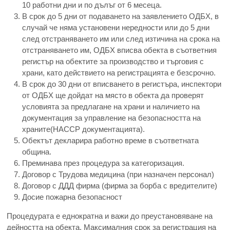
10 работни дни и по дълъг от 6 месеца.
В срок до 5 дни от подаването на заявлението ОДБХ, в
случай че няма установени нередности или до 5 дни
след отстраняването им или след изтичина на срока на
отстраняването им, ОДБХ вписва обекта в съответния
регистър на обектите за производство и търговия с
храни, като действието на регистрацията е безсрочно.
В срок до 30 дни от вписването в регистъра, инспектори
от ОДБХ ще дойдат на място в обекта да проверят
условията за предлагане на храни и наличието на
документация за управление на безопасността на
храните(НАССР документацията).
Обектът декларира работно време в съответната
община.
Преминава през процедура за категоризация.
Договор с Трудова медицина (при назначен персонал)
Договор с ДДД фирма (фирма за борба с вредителите)
Досие пожарна безопасност
Процедурата е еднократна и важи до преустановяване на
дейността на обекта. Максималния срок за регистрация на