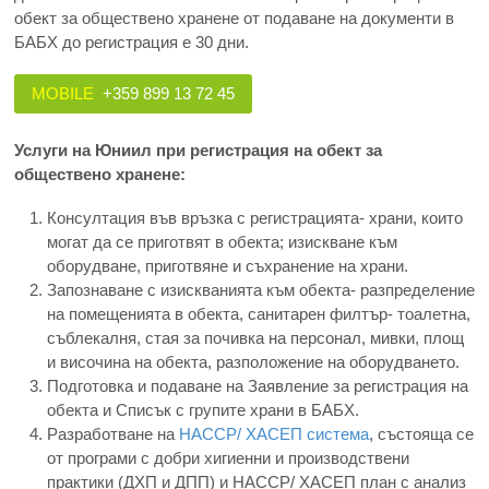
обект за обществено хранене от подаване на документи в
БАБХ до регистрация е 30 дни.
MOBILE
+359 899 13 72 45
Услуги на Юниил при регистрация на обект за
обществено хранене:
Консултация във връзка с регистрацията- храни, които
могат да се приготвят в обекта; изискване към
оборудване, приготвяне и съхранение на храни.
Запознаване с изискванията към обекта- разпределение
на помещенията в обекта, санитарен филтър- тоалетна,
съблекалня, стая за почивка на персонал, мивки, площ
и височина на обекта, разположение на оборудването.
Подготовка и подаване на Заявление за регистрация на
обекта и Списък с групите храни в БАБХ.
Разработване на
HACCP/ ХАСЕП система
, състояща се
от програми с добри хигиенни и производствени
практики (ДХП и ДПП) и HACCP/ ХАСЕП план с анализ