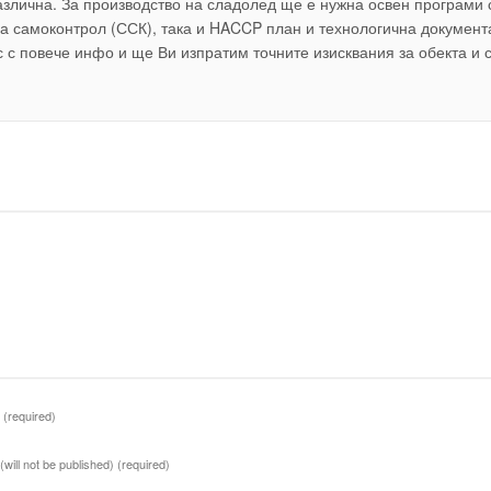
злична. За производство на сладолед ще е нужна освен програми 
за самоконтрол (ССК), така и HACCP план и технологична документ
 с повече инфо и ще Ви изпратим точните изисквания за обекта и 
e
(required)
(will not be published)
(required)