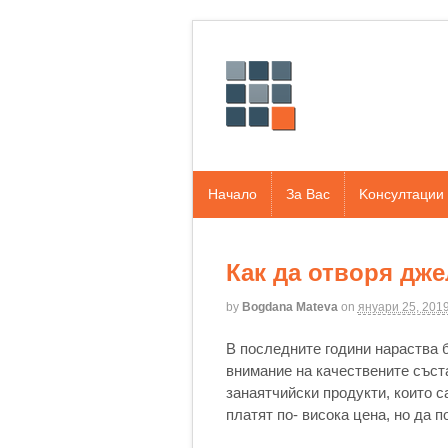
Начало
За Вас
Kонсултации
Как да отворя дж
by
Bogdana Mateva
on
януари 25, 201
В последните години нараства б
внимание на качествените съста
занаятчийски продукти, които с
платят по- висока цена, но да 