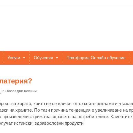
Услуги
Обучения
Платформа Онлайн обучение
елатерия?
9
in
Последни новини
роят на хората, които не се влияят от скъпите реклами и лъска
вки на храните. По тази причина тенденция е увеличаване на п
а произведени с грижа за здравето на потребителите. Клиентите
получат истински, здравословни продукти.