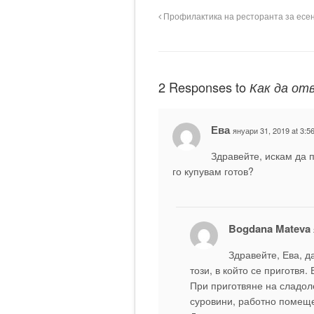
Профилактика на ресторанта за есе
2 Responses to
Как да от
Ева
януари 31, 2019 at 3:5
Здравейте, искам да 
го купувам готов?
Bogdana Mateva
Здравейте, Ева, д
този, в който се приготвя
При приготвяне на сладол
суровини, работно помеще