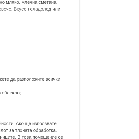
о мляко, млечна сметана,
повече. Вкусен сладолед или
ожете да разположите всички
 облекло;
йности. Ако ще използвате
лот за тяхната обработка.
тниците. В това помещение се