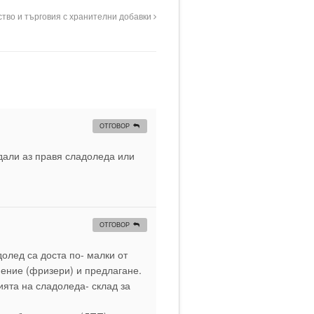
ство и търговия с хранителни добавки
ОТГОВОР
 дали аз правя сладоледа или
ОТГОВОР
долед са доста по- малки от
нение (фризери) и предлагане.
ията на сладоледа- склад за