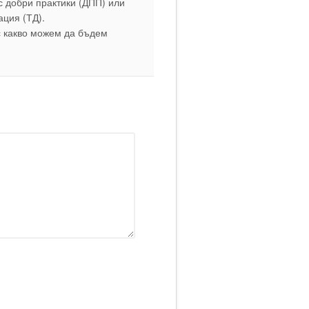
с добри практики (ДПП) или
ация (ТД).
с какво можем да бъдем