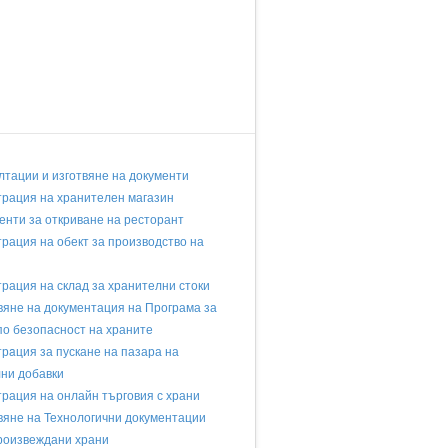
лтации и изготвяне на документи
трация на хранителен магазин
енти за откриване на ресторант
трация на обект за производство на
трация на склад за хранителни стоки
вяне на документация на Програма за
по безопасност на храните
трaция за пускане на пазара на
ни добавки
трация на онлайн търговия с храни
вяне на Технологични документации
произвеждани храни