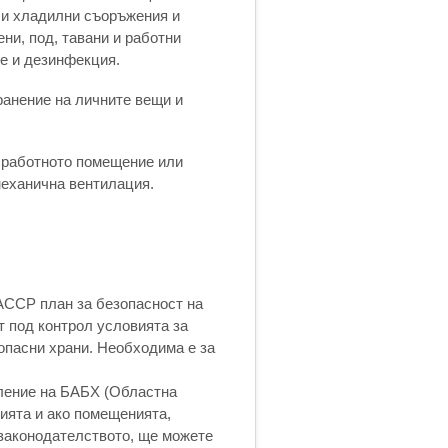
т и хладилни съоръжения и
ни, под, тавани и работни
не и дезинфекция.
ранение на личните вещи и
, работното помещение или
механична вентилация.
АССР план за безопасност на
т под контрол условията за
опасни храни. Необходима е за
еление на БАБХ (Областна
цията и ако помещенията,
 законодателството, ще можете