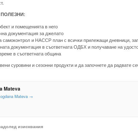
т.
 ПОЛЕЗНИ:
обект и помещенията в него
чна документация за джелато
а самоконтрол и HACCP план с всички прилежащи дневници, за
ната документация в съответната ОДБХ и получаване на удосто
време в съответната община
вени суровини и сезонни продукти и да започнете да радвате се
a Mateva
 Bogdana Mateva
→
ладолед изисквания