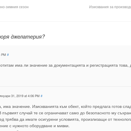
нно-зимния сезон
Изисквания за производ
воря джелатерия?
6 PM
#
потитам има ли значение за документацията и регистрацията това,
януари 31, 2019 at 4:06 PM
#
а, има значение. Изискванията към обект, който предлага готов сла
. В първият случай те се ограничават само до безопасното му съхра
ед трябва да имате осигурени условията, произлизащи от технолог
ние с нужното оборудване и мивки.