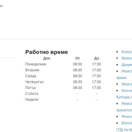
te
Работно време
Консу
Ден
От
До
Регис
Понеделник
08:30
17:30
Докум
Вторник
08:30
17:30
Регис
Сряда
08:30
17:30
храни
Четвъртък
08:30
17:30
Регис
Петък
08:30
17:30
Изгот
Събота
-
-
Култура 
Неделя
-
-
Регис
хранител
Регис
Изгот
(ТД) за 