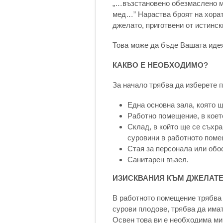
„…възстановено обезмаслено м
мед…” Нараства броят на хората
джелато, приготвени от истинск
Това може да бъде Вашата идея
КАКВО Е НЕОБХОДИМО?
За начало трябва да изберете 
Една основна зала, която щ
Работно помещение, в което
Склад, в който ще се съхра
суровини в работното поме
Стая за персонала или обо
Санитарен възел.
ИЗИСКВАНИЯ КЪМ ДЖЕЛАТЕ
В работното помещение трябва 
сурови плодове, трябва да имат
Освен това ви е необходима мив