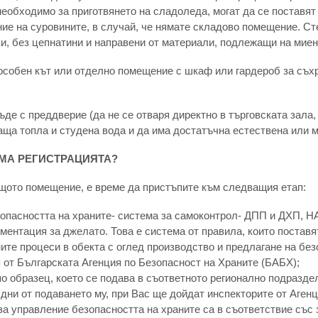
необходимо за приготвянето на сладоледа, могат да се поставя
е на суровините, в случай, че нямате складово помещение. Сте
ки, без цепнатини и направени от материали, подлежащи на мие
особен кът или отделно помещение с шкаф или гардероб за съх
ъде с преддверие (да не се отваря директно в търговската зала
чаща топла и студена вода и да има достатъчна естествена или 
ЕМА РЕГИСТРАЦИЯТА?
щото помещение, е време да пристъпите към следващия етап:
опасността на храните- система за самоконтрол- ДПП и ДХП, Н
ментация за джелато. Това е система от правила, които поставя
ите процеси в обекта с оглед производство и предлагане на без
 от Българската Агенция по Безопасност на Храните (БАБХ);
по образец, което се подава в съответното регионално подразд
 дни от подаването му, при Вас ще дойдат инспекторите от Аген
за управление безопасността на храните са в съответствие със