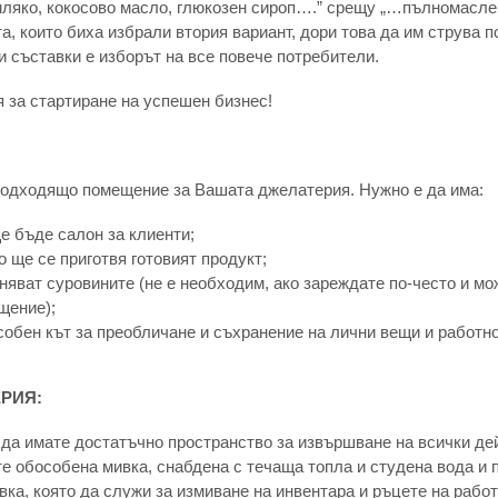
ляко, кокосово масло, глюкозен сироп….” срещу „…пълномаслен
, които биха избрали втория вариант, дори това да им струва 
и съставки е изборът на все повече потребители.
 за стартиране на успешен бизнес!
подходящо помещение за Вашата джелатерия. Нужно е да има:
е бъде салон за клиенти;
 ще се приготвя готовият продукт;
няват суровините (не е необходим, ако зареждате по-често и м
щение);
собен кът за преобличане и съхранение на лични вещи и работно
РИЯ:
да имате достатъчно пространство за извършване на всички де
е обособена мивка, снабдена с течаща топла и студена вода и п
ка, която да служи за измиване на инвентара и ръцете на рабо