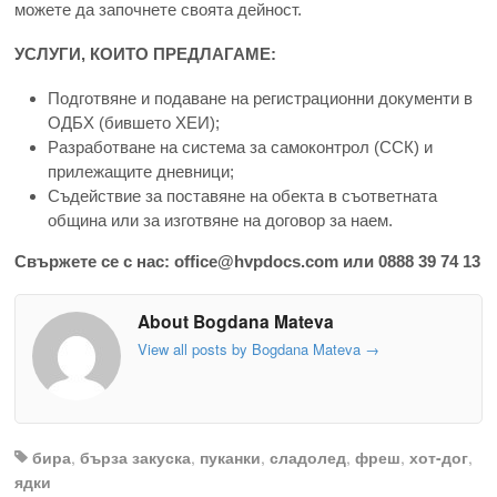
можете да започнете своята дейност.
УСЛУГИ, КОИТО ПРЕДЛАГАМЕ:
Подготвяне и подаване на регистрационни документи в
ОДБХ (бившето ХЕИ);
Разработване на система за самоконтрол (ССК) и
прилежащите дневници;
Съдействие за поставяне на обекта в съответната
община или за изготвяне на договор за наем.
Свържете се с нас: office@hvpdocs.com или 0888 39 74 13
About Bogdana Mateva
View all posts by Bogdana Mateva
→
бира
,
бърза закуска
,
пуканки
,
сладолед
,
фреш
,
хот-дог
,
ядки