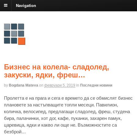
Navigation
Бизнес на колела- сладолед,
закуски, ядки, фреш…
by
Bogdana Mateva
on
февруари 5, 2019
in
Последни новини
Пролетта е на прага и сега е времето да се обмислят бизнес
плановете за настъпващите топли месеци. Павилион,
количка, велосипед, предлагащи сладолед, фреш, студена
бира, палачинки, хот дог, кафе, пуканки, захарен памук,
царевица, ядки и какво ли още не. Възможностите са
безброй…