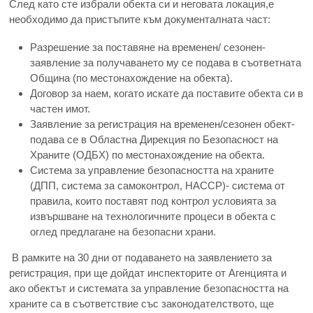
След като сте избрали обекта си и неговата локация,е
необходимо да пристъпите към документалната част:
Разрешение за поставяне на временен/ сезонен-
заявление за получаването му се подава в съответната
Община (по местонахождение на обекта).
Договор за наем, когато искате да поставите обекта си в
частен имот.
Заявление за регистрация на временен/сезонен обект-
подава се в Областна Дирекция по Безопасност на
Храните (ОДБХ) по местонахождение на обекта.
Система за управление безопасността на храните
(ДПП, система за самоконтрол, НАССР)- система от
правила, които поставят под контрол условията за
извършване на технологичните процеси в обекта с
оглед предлагане на безопасни храни.
В рамките на 30 дни от подаването на заявлението за
регистрация, при ще дойдат инспекторите от Агенцията и
ако обектът и системата за управление безопасността на
храните са в съответствие със законодателството, ще