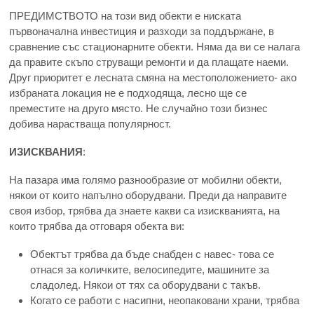
ПРЕДИМСТВОТО на този вид обекти е ниската
първоначална инвестиция и разходи за поддържане, в
сравнение със стационарните обекти. Няма да ви се налага
да правите скъпо струващи ремонти и да плащате наеми.
Друг приоритет е лесната смяна на местоположението- ако
избраната локация не е подходяща, лесно ще се
преместите на друго място. Не случайно този бизнес
добива нарастваща популярност.
ИЗИСКВАНИЯ
:
На пазара има голямо разнообразие от мобилни обекти,
някои от които напълно оборудвани. Преди да направите
своя избор, трябва да знаете какви са изискванията, на
които трябва да отговаря обекта ви:
Обектът трябва да бъде снабден с навес- това се
отнася за количките, велосипедите, машините за
сладолед. Някои от тях са оборудвани с такъв.
Когато се работи с насипни, неопаковани храни, трябва