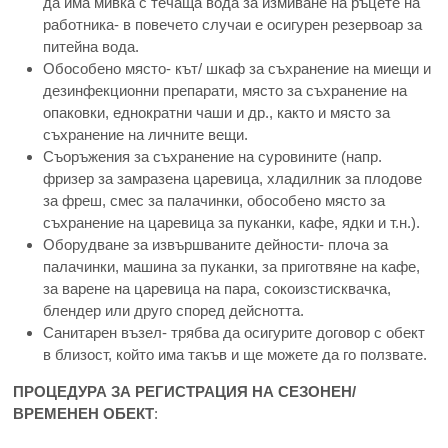
да има мивка с течаща вода за измиване на ръцете на
работника- в повечето случаи е осигурен резервоар за
питейна вода.
Обособено място- кът/ шкаф за съхранение на миещи и
дезинфекционни препарати, място за съхранение на
опаковки, еднократни чаши и др., както и място за
съхранение на личните вещи.
Съоръжения за съхранение на суровините (напр.
фризер за замразена царевица, хладилник за плодове
за фреш, смес за палачинки, обособено място за
съхранение на царевица за пуканки, кафе, ядки и т.н.).
Оборудване за извършваните дейности- плоча за
палачинки, машина за пуканки, за приготвяне на кафе,
за варене на царевица на пара, сокоизстисквачка,
блендер или друго според дейснотта.
Санитарен възел- трябва да осигурите договор с обект
в близост, който има такъв и ще можете да го ползвате.
ПРОЦЕДУРА ЗА РЕГИСТРАЦИЯ НА СЕЗОНЕН/
ВРЕМЕНЕН ОБЕКТ
: