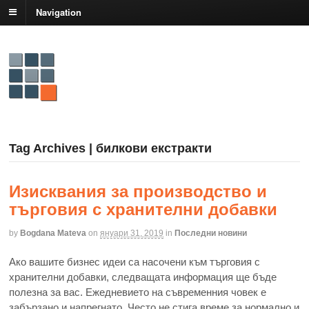
Navigation
Tag Archives | билкови екстракти
Изисквания за производство и
търговия с хранителни добавки
by
Bogdana Mateva
on
януари 31, 2019
in
Последни новини
Ако вашите бизнес идеи са насочени към търговия с
хранителни добавки, следващата информация ще бъде
полезна за вас. Ежедневието на съвременния човек е
забързано и напрегнато. Често не стига време за нормално и