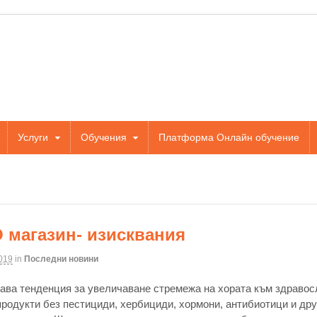
Услуги
Обучения
Платформа Онлайн обучение
 магазин- изисквания
019
in
Последни новини
ава тенденция за увеличаване стремежа на хората към здравос
продукти без пестициди, хербициди, хормони, антибиотици и др