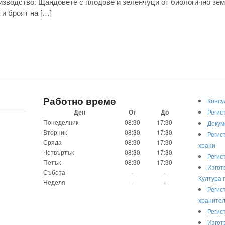
изводство. Щандовете с плодове и зеленчуци от биологично зе
 и броят на […]
Работно време
Консу
Ден
От
До
Регис
Понеделник
08:30
17:30
Докум
Вторник
08:30
17:30
Регис
Сряда
08:30
17:30
храни
Четвъртък
08:30
17:30
Регис
Петък
08:30
17:30
Изгот
Събота
-
-
Култура 
Неделя
-
-
Регис
хранител
Регис
Изгот