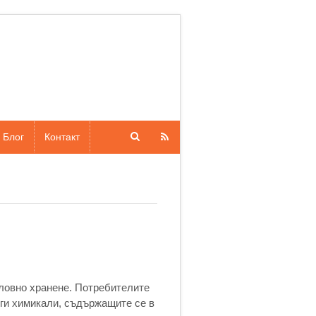
Блог
Контакт
ловно хранене. Потребителите
уги химикали, съдържащите се в