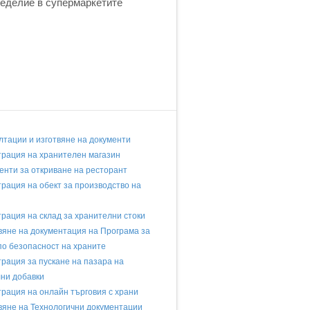
меделие в супермаркетите
лтации и изготвяне на документи
трация на хранителен магазин
енти за откриване на ресторант
трация на обект за производство на
трация на склад за хранителни стоки
вяне на документация на Програма за
по безопасност на храните
трaция за пускане на пазара на
ни добавки
трация на онлайн търговия с храни
вяне на Технологични документации