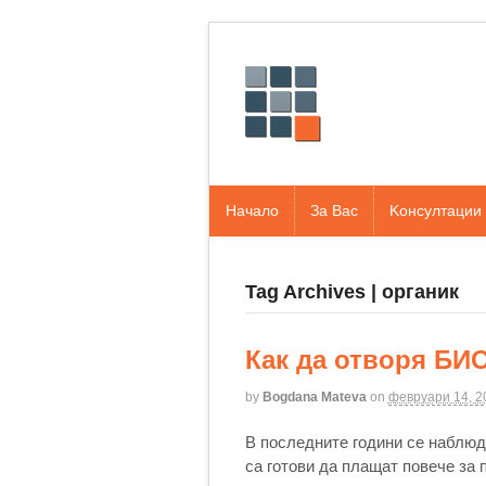
Начало
За Вас
Kонсултации
Tag Archives | органик
Как да отворя БИО
by
Bogdana Mateva
on
февруари 14, 2
В последните години се наблюд
са готови да плащат повече за 