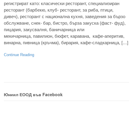
регистрират като: класически ресторант, специализиран
ресторант (барбекю, клуб- ресторант, за риба, птици,
дивеч), ресторант с национална кухня, заведения за бързо
обслужване, снек- бар, бистро, бърза закуска (фаст- фуд),
пицария, закусвалня, баничарница или
мекичарница, павилион, бюфет, каравана, кафе-аперитив,
винарна, пивница (кръчма), бирария, кафе-сладкарница, […]
Continue Reading
Юниил ЕООД във Facebook