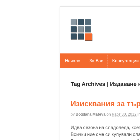
Начало
За Вас
Kонсултации
Tag Archives | Издаване
Изисквания за тъ
by
Bogdana Mateva
on
март 30, 2012
i
Идва сезона на сладоледа, коет
Всички ние сме си купували сла