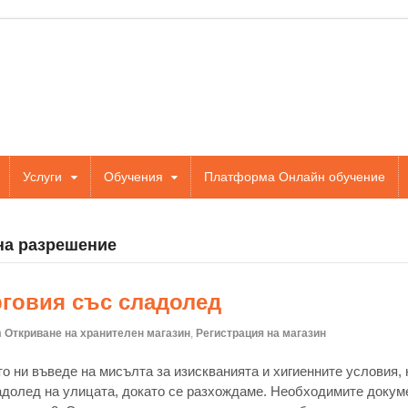
Услуги
Обучения
Платформа Онлайн обучение
 на разрешение
рговия със сладолед
n
Откриване на хранителен магазин
,
Регистрация на магазин
о ни въведе на мисълта за изискванията и хигиенните условия,
долед на улицата, докато се разхождаме. Необходимите докумен