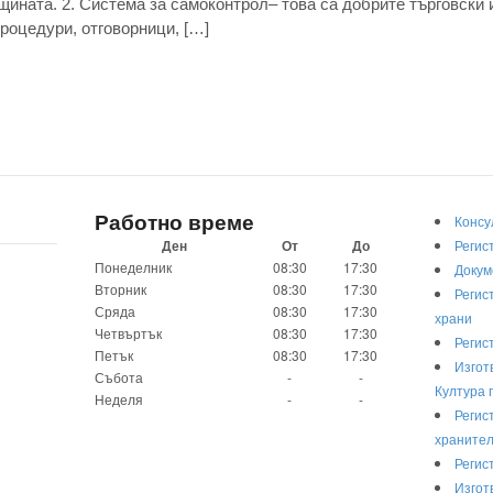
ината. 2. Система за самоконтрол– това са добрите търговски и
роцедури, отговорници, […]
Работно време
Консу
Ден
От
До
Регис
Понеделник
08:30
17:30
Докум
Вторник
08:30
17:30
Регис
Сряда
08:30
17:30
храни
Четвъртък
08:30
17:30
Регис
Петък
08:30
17:30
Изгот
Събота
-
-
Култура 
Неделя
-
-
Регис
хранител
Регис
Изгот