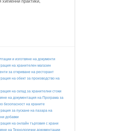
 хигиенни практики,
лтации и изготвяне на документи
трация на хранителен магазин
енти за откриване на ресторант
трация на обект за производство на
трация на склад за хранителни стоки
вяне на документация на Програма за
по безопасност на храните
трaция за пускане на пазара на
ни добавки
трация на онлайн търговия с храни
вяне на Технологични документации