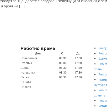
изводство. Щандовете с плодове и зеленчуци от биологично зе
 и броят на […]
Работно време
Консу
Ден
От
До
Регис
Понеделник
08:30
17:30
Докум
Вторник
08:30
17:30
Регис
Сряда
08:30
17:30
храни
Четвъртък
08:30
17:30
Регис
Петък
08:30
17:30
Изгот
Събота
-
-
Култура 
Неделя
-
-
Регис
хранител
Регис
Изгот