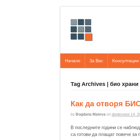
Начало
За Вас
Kонсултации
Tag Archives | био храни
Как да отворя БИО
by
Bogdana Mateva
on
февруари 14, 2
В последните години се наблюд
са готови да плащат повече за 