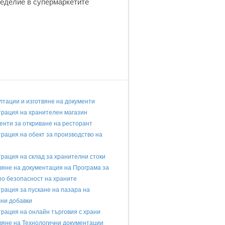
меделие в супермаркетите
лтации и изготвяне на документи
трация на хранителен магазин
енти за откриване на ресторант
трация на обект за производство на
трация на склад за хранителни стоки
вяне на документация на Програма за
по безопасност на храните
трaция за пускане на пазара на
ни добавки
трация на онлайн търговия с храни
вяне на Технологични документации