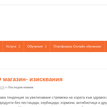
Услуги
Обучения
Платформа Онлайн обучение
 магазин- изисквания
019
in
Последни новини
ава тенденция за увеличаване стремежа на хората към здравос
продукти без пестициди, хербициди, хормони, антибиотици и др