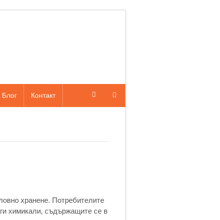
Блог
Контакт
ловно хранене. Потребителите
уги химикали, съдържащите се в