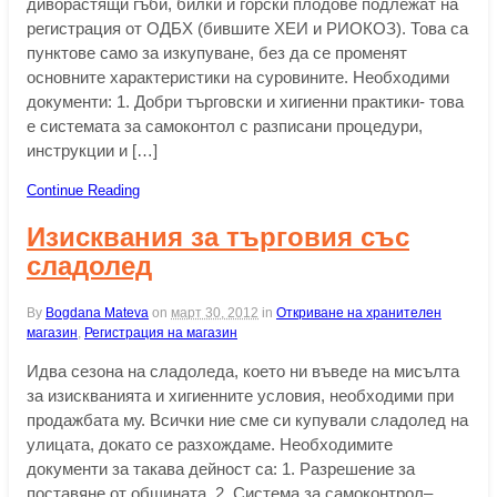
диворастящи гъби, билки и горски плодове подлежат на
регистрация от ОДБХ (бившите ХЕИ и РИОКОЗ). Това са
пунктове само за изкупуване, без да се променят
основните характеристики на суровините. Необходими
документи: 1. Добри търговски и хигиенни практики- това
е системата за самоконтол с разписани процедури,
инструкции и […]
Continue Reading
Изисквания за търговия със
сладолед
By
Bogdana Mateva
on
март 30, 2012
in
Откриване на хранителен
магазин
,
Регистрация на магазин
Идва сезона на сладоледа, което ни въведе на мисълта
за изискванията и хигиенните условия, необходими при
продажбата му. Всички ние сме си купували сладолед на
улицата, докато се разхождаме. Необходимите
документи за такава дейност са: 1. Разрешение за
поставяне от общината. 2. Система за самоконтрол–