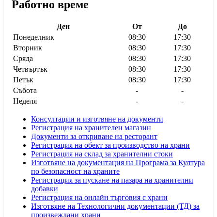
Работно време
Ден
От
До
Понеделник
08:30
17:30
Вторник
08:30
17:30
Сряда
08:30
17:30
Четвъртък
08:30
17:30
Петък
08:30
17:30
Събота
-
-
Неделя
-
-
Консултации и изготвяне на документи
Регистрация на хранителен магазин
Документи за откриване на ресторант
Регистрация на обект за производство на храни
Регистрация на склад за хранителни стоки
Изготвяне на документация на Програма за Култура
по безопасност на храните
Регистрaция за пускане на пазара на хранителни
добавки
Регистрация на онлайн търговия с храни
Изготвяне на Технологични документации (ТД) за
произвеждани храни