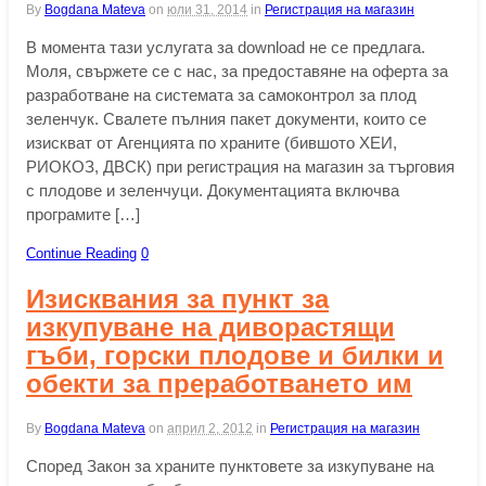
By
Bogdana Mateva
on
юли 31, 2014
in
Регистрация на магазин
В момента тази услугата за download не се предлага.
Моля, свържете се с нас, за предоставяне на оферта за
разработване на системата за самоконтрол за плод
зеленчук. Свалете пълния пакет документи, които се
изискват от Агенцията по храните (бившото ХЕИ,
РИОКОЗ, ДВСК) при регистрация на магазин за търговия
с плодове и зеленчуци. Документацията включва
програмите […]
Continue Reading
0
Изисквания за пункт за
изкупуване на диворастящи
гъби, горски плодове и билки и
обекти за преработването им
By
Bogdana Mateva
on
април 2, 2012
in
Регистрация на магазин
Според Закон за храните пунктовете за изкупуване на