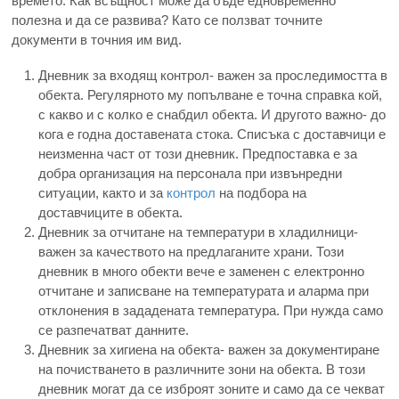
времето. Как всъщност може да бъде едновременно
полезна и да се развива? Като се ползват точните
документи в точния им вид.
Дневник за входящ контрол- важен за проследимостта в
обекта. Регулярното му попълване е точна справка кой,
с какво и с колко е снабдил обекта. И другото важно- до
кога е годна доставената стока. Списъка с доставчици е
неизменна част от този дневник. Предпоставка е за
добра организация на персонала при извънредни
ситуации, както и за
контрол
на подбора на
доставчиците в обекта.
Дневник за отчитане на температури в хладилници-
важен за качеството на предлаганите храни. Този
дневник в много обекти вече е заменен с електронно
отчитане и записване на температурата и аларма при
отклонения в зададената температура. При нужда само
се разпечатват данните.
Дневник за хигиена на обекта- важен за документиране
на почистването в различните зони на обекта. В този
дневник могат да се изброят зоните и само да се чекват