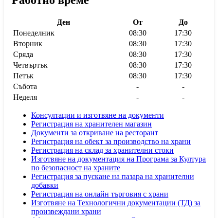
Работно време
Ден
От
До
Понеделник
08:30
17:30
Вторник
08:30
17:30
Сряда
08:30
17:30
Четвъртък
08:30
17:30
Петък
08:30
17:30
Събота
-
-
Неделя
-
-
Консултации и изготвяне на документи
Регистрация на хранителен магазин
Документи за откриване на ресторант
Регистрация на обект за производство на храни
Регистрация на склад за хранителни стоки
Изготвяне на документация на Програма за Култура
по безопасност на храните
Регистрaция за пускане на пазара на хранителни
добавки
Регистрация на онлайн търговия с храни
Изготвяне на Технологични документации (ТД) за
произвеждани храни