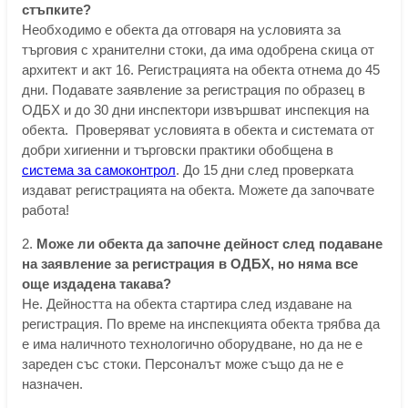
стъпките?
Необходимо е обекта да отговаря на условията за
търговия с хранителни стоки, да има одобрена скица от
архитект и акт 16. Регистрацията на обекта отнема до 45
дни. Подавате заявление за регистрация по образец в
ОДБХ и до 30 дни инспектори извършват инспекция на
обекта. Проверяват условията в обекта и системата от
добри хигиенни и търговски практики обобщена в
система за самоконтрол
. До 15 дни след проверката
издават регистрацията на обекта. Можете да започвате
работа!
2.
Може ли обекта да започне дейност след подаване
на заявление за регистрация в ОДБХ, но няма все
още издадена такава?
Не. Дейността на обекта стартира след издаване на
регистрация. По време на инспекцията обекта трябва да
е има наличното технологично оборудване, но да не е
зареден със стоки. Персоналът може също да не е
назначен.