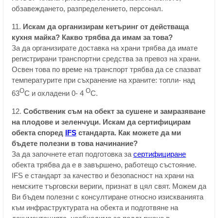
обзавеждането, разпределението, персонал.
11.
Искам да организирам кетъринг от действаща
кухня майка? Какво трябва да имам за това?
За да организирате доставка на храни трябва да имате
регистрирани транспортни средства за превоз на храни.
Освен това по време на транспорт трябва да се спазват
температурите при съхранение на храните: топли- над
О
О
63
С и охладени 0- 4
С.
12.
Собственик съм на обект за сушене и замразяване
на плодове и зеленчуци. Искам да сертифицирам
обекта според
IFS
стандарта. Как можете да ми
бъдете полезни в това начинание?
За да започнете етап подготовка за
сертифициране
обекта трябва да е в завършено, работещо състояние.
IFS е стандарт за качество и безопасност на храни на
немските търговски вериги, признат в цял свят. Можем да
Ви бъдем полезни с консултиране относно изискванията
към инфраструктурата на обекта и подготвяне на