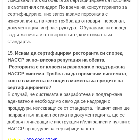
Изискванията към обекта за сертифициране са посочени
в съответния стандарт. По време на консултирането за
сертифициране, ние запознаваме персонала с
изискванията, на които трябва да отговарят персонал,
документация, инфраструктура. Обучаваме ги според
задълженията и отговорностите, които имат към
стандарта.
15.
Искам да сертифицирам ресторанта си според
HACCP за по- висока репутация на обекта.
Ресторанта е от класен и разполага с поддържана
HACCP система. Трябва ли да променям системата,
която в момента се води в момента за нуждите на
сертифицирането?
В случай, че системата е разработена и поддържана
адекватно е необходимо само да се надгради с
процедури, изискващи се от стандарта. Нашият екип ще
направи пълна диагностика на документацията, ще се
добавят липсващите инструкции и/или записи и нужните
HACCP процедури за сертифицирането.