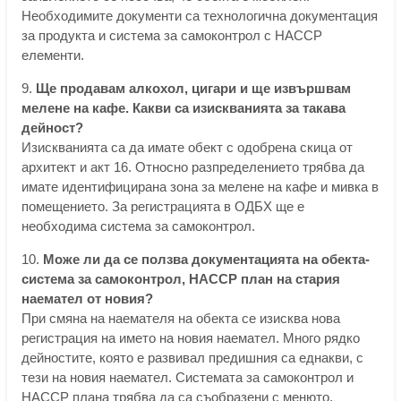
Необходимите документи са технологична документация
за продукта и система за самоконтрол с HACCP
елементи.
9.
Ще продавам алкохол, цигари и ще извършвам
мелене на кафе. Какви са изискванията за такава
дейност?
Изискванията са да имате обект с одобрена скица от
архитект и акт 16. Относно разпределението трябва да
имате идентифицирана зона за мелене на кафе и мивка в
помещението. За регистрацията в ОДБХ ще е
необходима система за самоконтрол.
10.
Може ли да се ползва документацията на обекта-
система за самоконтрол, HACCP план на стария
наемател от новия?
При смяна на наемателя на обекта се изисква нова
регистрация на името на новия наемател. Много рядко
дейностите, която е развивал предишния са еднакви, с
тези на новия наемател. Системата за самоконтрол и
HACCP плана трябва да са съобразени с менюто,