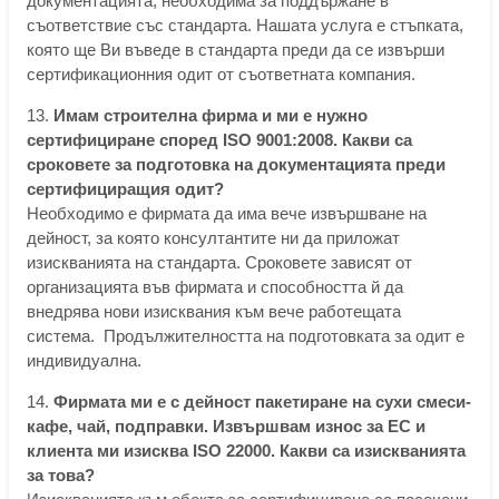
документацията, необходима за поддържане в
съответствие със стандарта. Нашата услуга е стъпката,
която ще Ви въведе в стандарта преди да се извърши
сертификационния одит от съответната компания.
13.
Имам строителна фирма и ми е нужно
сертифициране според ISO 9001:2008. Какви са
сроковете за подготовка на документацията преди
сертифициращия одит?
Необходимо е фирмата да има вече извършване на
дейност, за която консултантите ни да приложат
изискванията на стандарта. Сроковете зависят от
организацията във фирмата и способността й да
внедрява нови изисквания към вече работещата
система. Продължителността на подготовката за одит е
индивидуална.
14.
Фирмата ми е с дейност пакетиране на сухи смеси-
кафе, чай, подправки. Извършвам износ за ЕС и
клиента ми изисква ISO 22000. Какви са изискванията
за това?