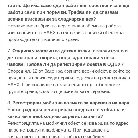
торти. Ще има само един работник- собственика и ще
работи само при поръчки. Трябва ли да спазвам
всички изисквания за сладкарски цех?
Независимо от броя на персонала и обема на работа
изискванията на БАБХ са еднакви за всички обекти за
производство и търговия с храни.
7.
Откривам магазин за детски стоки, включително и
детски храни- пюрета, вода, адаптирани млека,
чайове. Трябва ли да регистрирам обекта в ОДБХ?
Според чл. 12 от Закон за храните всеки обект, в който се
продават и произвеждат храни подлежи на регистрация в
БАБХ. При подаване на заявлението ще отбележите
групите храни, с които ще извършвате търговия.
8.
Регистрирам мобилна количка за царевица на пара.
В кой град да я регистрирам след като е мобилна и
какво ми е необходимо за регистрацията?
Регистрацията на мобилния обект се извършва по адрес
на регистрацията на фирмата. При подаване на
заявлението се посочва, че обекта е мобилен.