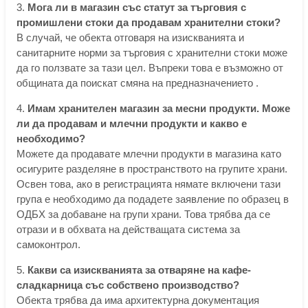
3.
Мога ли в магазин със статут за търговия с
промишлени стоки да продавам хранителни стоки?
В случай, че обекта отговаря на изискванията и
санитарните норми за търговия с хранителни стоки може
да го ползвате за тази цел. Въпреки това е възможно от
общината да поискат смяна на предназначението .
4.
Имам хранителен магазин за месни продукти. Може
ли да продавам и млечни продукти и какво е
необходимо?
Можете да продавате млечни продукти в магазина като
осигурите разделяне в пространството на групите храни.
Освен това, ако в регистрацията нямате включени тази
група е необходимо да подадете заявление по образец в
ОДБХ за добаване на групи храни. Това трябва да се
отрази и в обхвата на действащата система за
самоконтрол.
5.
Какви са изискванията за отваряне на кафе-
сладкарница със собствено производство?
Обекта трябва да има архитектурна документация