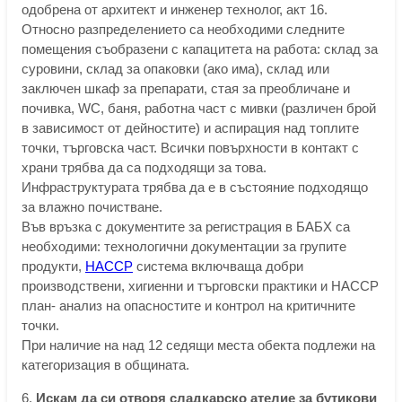
одобрена от архитект и инженер технолог, акт 16.
Относно разпределението са необходими следните
помещения съобразени с капацитета на работа: склад за
суровини, склад за опаковки (ако има), склад или
заключен шкаф за препарати, стая за преобличане и
почивка, WC, баня, работна част с мивки (различен брой
в зависимост от дейностите) и аспирация над топлите
точки, търговска част. Всички повърхности в контакт с
храни трябва да са подходящи за това.
Инфраструктурата трябва да е в състояние подходящо
за влажно почистване.
Във връзка с документите за регистрация в БАБХ са
необходими: технологични документации за групите
продукти,
HACCP
система включваща добри
производствени, хигиенни и търговски практики и HACCP
план- анализ на опасностите и контрол на критичните
точки.
При наличие на над 12 седящи места обекта подлежи на
категоризация в общината.
6.
Искам да си отворя сладкарско ателие за бутикови